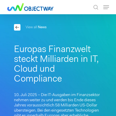
Skip
Menu
to
search
main
content
View all
News
Europas Finanzwelt
steckt Milliarden in IT,
Cloud und
Compliance
10. Juli 2025 – Die IT-Ausgaben im Finanzsektor
nehmen weiter zu und werden bis Ende dieses
Jahres voraussichtlich 58 Milliarden US-Dollar
übersteigen. Bei den eingesetzten Technologien
gibt es innerhalb Europas aber erhebliche