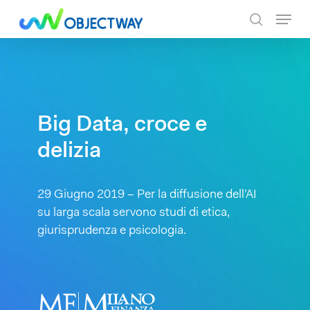
Skip
Menu
to
search
main
content
Big Data, croce e
delizia
29 Giugno 2019 – Per la diffusione dell’AI
su larga scala servono studi di etica,
giurisprudenza e psicologia.