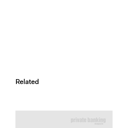
Related
Skalierungslücke
–