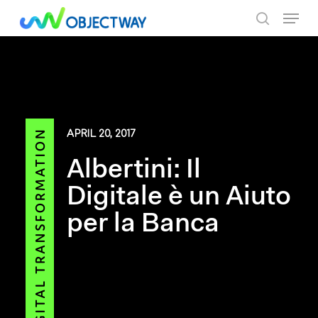
Skip
Menu
to
search
main
content
APRIL 20, 2017
Albertini: Il
Digitale è un Aiuto
per la Banca
By Objectway