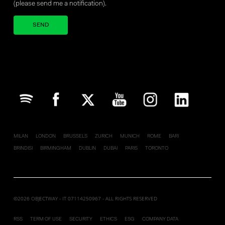
(please send me a notification).
Your brand company
MILAN
LONDON
BRUSSELS
ZURICH
MUNICH
ROME
BARI
BRINDISI
BIRMINGHAM
DUBLIN
DUBAI
PARIS
TORONTO
©2026 OBJECTWAY - IT 07114250967 - ALL RIGHTS RESERVED
RSS
TERM OF USE
SECURITY
ETHICS
ESG
COMPANY DATA