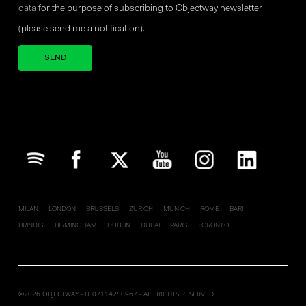
data
for the purpose of subscribing to Objectway newsletter
(please send me a notification).
Your brand company
MILAN
LONDON
BRUSSELS
ZURICH
MUNICH
ROME
BARI
BRINDISI
BIRMINGHAM
DUBLIN
DUBAI
PARIS
TORONTO
©2026 OBJECTWAY - IT 07114250967 - ALL RIGHTS RESERVED