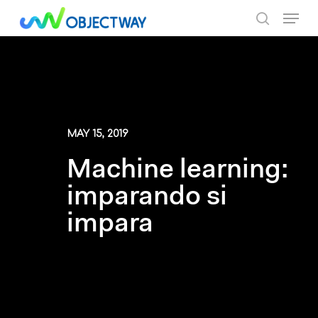
Skip
Menu
to
search
main
content
MAY 15, 2019
Machine learning:
imparando si
impara
By Objectway