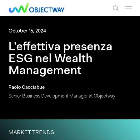
Skip
Menu
to
search
main
content
October 16, 2024
L’effettiva presenza
ESG nel Wealth
Management
Paolo Cacciabue
Senior Business Development Manager at Objectway
MARKET TRENDS