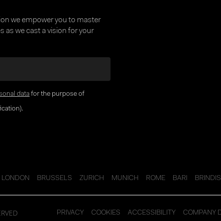
tion we empower you to master
 as we cast a vision for your
sonal data
for the purpose of
cation).
LONDON
BRUSSELS
ZURICH
MUNICH
ROME
BARI
BRINDIS
ERVED
PRIVACY
COOKIES
ACCESSIBILITY
COMPANY 