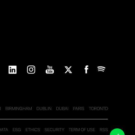
I
BIRMINGHAM
DUBLIN
DUBAI
PARIS
TORONTO
DATA
ESG
ETHICS
SECURITY
TERM OF USE
RSS