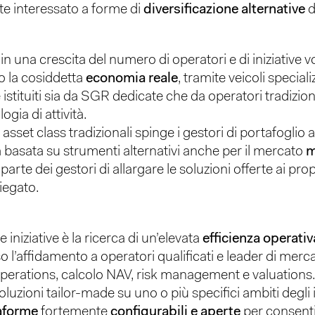
te interessato a forme di
diversificazione alternative
d
 in una crescita del numero di operatori e di iniziative 
so la cosiddetta
economia reale
, tramite veicoli speciali
stituiti sia da SGR dedicate che da operatori tradizional
gia di attività.
asset class tradizionali spinge i gestori di portafoglio 
a basata su strumenti alternativi anche per il mercato
m
arte dei gestori di allargare le soluzioni offerte ai propr
iegato.
niziative è la ricerca di un’elevata
efficienza operativ
o l’affidamento a operatori qualificati e leader di merca
i operations, calcolo NAV, risk management e valuations
oluzioni tailor-made su uno o più specifici ambiti degli
aforme
fortemente
configurabili e aperte
per consenti