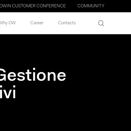
OWIN CUSTOMER CONFERENCE
COMMUNITY
search
Why OW
Career
Contacts
 Gestione
ivi