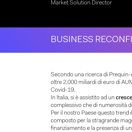
Market Solution Director
BUSINESS RECONF
Hit enter to search or ESC to close
Secondo una ricerca di Prequin-A
oltre 2.000 miliardi di euro di A
Covid-19.
In Italia, si è assistito ad un
cresce
complessivo che di numerosità de
Per il nostro Paese questo trend 
composto per la stragrande maggi
finanziamento e la presenza di un