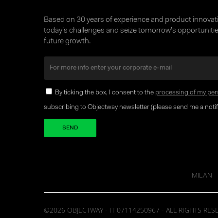
Based on 30 years of experience and product innova
today’s challenges and seize tomorrow’s opportunities
future growth.
By ticking the box, I consent to the
processing of my per
subscribing to Objectway newsletter (please send me a notifi
Your brand company
MILAN
©2026 OBJECTWAY - IT 07114250967 - ALL RIGHTS RES