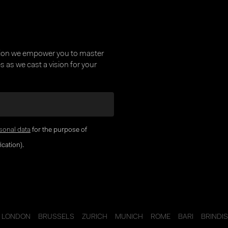
tion we empower you to master
 as we cast a vision for your
sonal data
for the purpose of
cation).
LONDON
BRUSSELS
ZURICH
MUNICH
ROME
BARI
BRINDIS