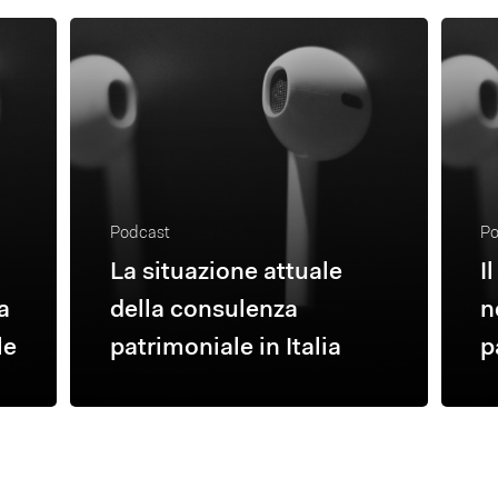
Podcast
Po
La situazione attuale
I
a
della consulenza
n
le
patrimoniale in Italia
p