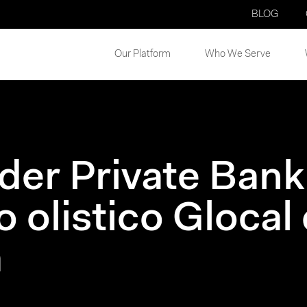
BLOG
Our Platform
Who We Serve
der Private Bank
o olistico Glocal
a