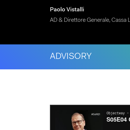
Paolo Vistalli
AD & Direttore Generale, Cassa
ADVISORY
Hit enter to search or ESC to close