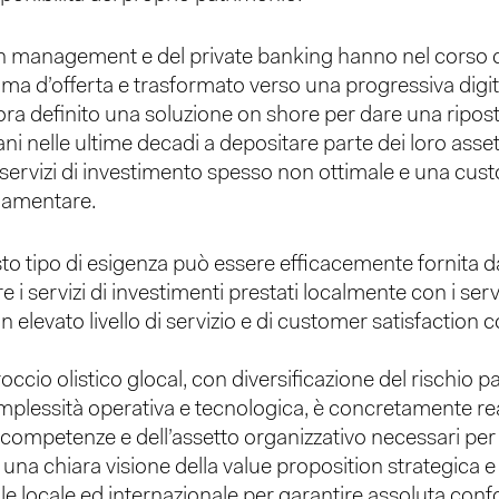
alth management e del private banking hanno nel corso
ma d’offerta e trasformato verso una progressiva digita
cora definito una soluzione on shore per dare una ripos
ani nelle ultime decadi a depositare parte dei loro assets a
 servizi di investimento spesso non ottimale e una cu
lamentare.
to tipo di esigenza può essere efficacemente fornita 
e i servizi di investimenti prestati localmente con i ser
 elevato livello di servizio e di customer satisfaction c
ccio olistico glocal, con diversificazione del rischio 
mplessità operativa e tecnologica, è concretamente real
e competenze e dell’assetto organizzativo necessari p
 una chiara visione della value proposition strategica
 locale ed internazionale per garantire assoluta confo