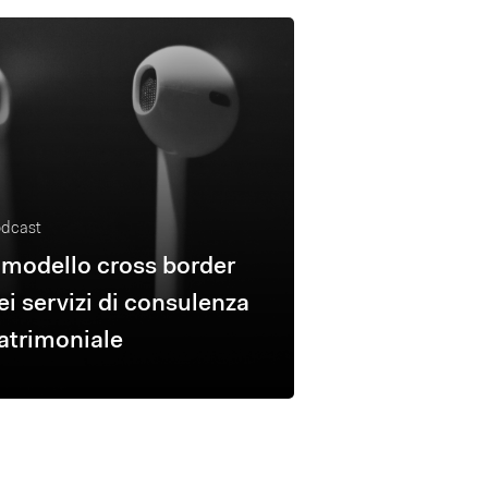
dcast
l modello cross border
ei servizi di consulenza
atrimoniale