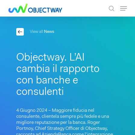
Skip
Menu
to
search
main
content
View all
News
Objectway. L’AI
cambia il rapporto
con banche e
consulenti
4 Giugno 2024 – Maggiore fiducia nel
consulente, clientela sempre più fedele e una
migliore reputazione per la banca. Roger
Portnoy, Chief Strategy Officer di Objectway,
racconta ad AziendaBanca come l’integrazione