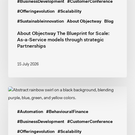
for
#BusinessDevelopment
#CustomerConference
Scale:
#Offeringevolution
#Scalability
As-
#Sustainableinnovation
About Objectway
Blog
a-
Service
About Objectway
The Blueprint for Scale:
As-a-Service models through strategic
models
Partnerships
through
strategic
Partnerships
15 July 2026
About
Objectway
Operational
#Automation
#BehaviouralFinance
Scale
Through
#BusinessDevelopment
#CustomerConference
Trusted
#Offeringevolution
#Scalability