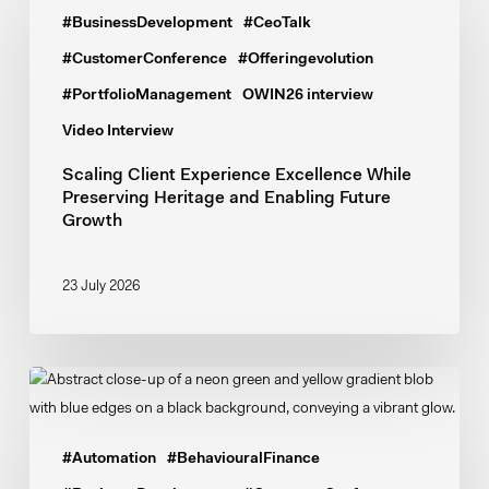
Client
#BusinessDevelopment
#CeoTalk
Experience
Excellence
#CustomerConference
#Offeringevolution
While
#PortfolioManagement
OWIN26 interview
Preserving
Video Interview
Heritage
and
Scaling Client Experience Excellence While
Preserving Heritage and Enabling Future
Enabling
Growth
Future
Growth
23 July 2026
About
Objectway
The
#Automation
#BehaviouralFinance
Blueprint