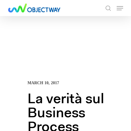
Skip
Menu
to
search
main
content
MARCH 10, 2017
La verità sul
Business
Process