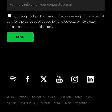
By ticking the box, I consent to the
processing of my personal
data
for the purpose of subscribing to Objectway newsletter
(please send me a notification).
Your brand company
MILAN
LONDON
BRUSSELS
ZURICH
MUNICH
ROME
BARI
BRINDISI
BIRMINGHAM
DUBLIN
DUBAI
PARIS
TORONTO