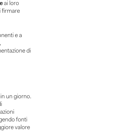
le
ai loro
i firmare
nenti e a
,
ementazione di
 in un giorno.
i
cazioni
ngendo fonti
giore valore