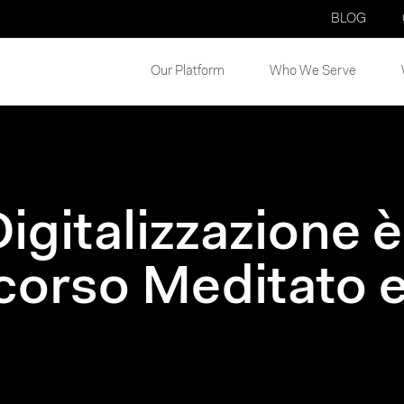
BLOG
Our Platform
Who We Serve
Digitalizzazione 
corso Meditato 
y