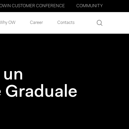
OWIN CUSTOMER CONFERENCE
COMMUNITY
search
Why OW
Career
Contacts
è un
e Graduale