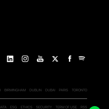
I
BIRMINGHAM
DUBLIN
DUBAI
PARIS
TORONTO
DATA
ESG
ETHICS
SECURITY
TERM OF USE
RSS