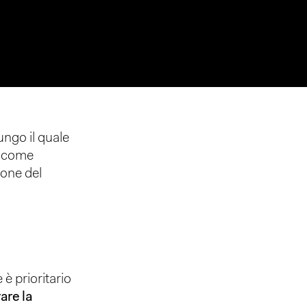
ungo il quale
o come
ione del
è prioritario
are la