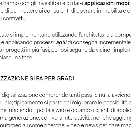
 hanno con gli investitori e di dare
applicazioni mobi
re di permettere ai consulenti di operare in mobilità e d
i contratti.
este si implementano utilizzando l’architettura a compo
i
e applicando processi
agili
di consegna incrementale
i progetti in più fasi, per poi seguire da vicino l’impl
ciascuna fase.
IZZAZIONE SI FA PER GRADI
i digitalizzazione comprende tanti passi e nulla avviene
ale; tipicamente si parte dal migliorare le possibilità d
, rifacendo il portale web e dotando i clienti di appli
tima generazione, con vera interattività, nonché aggiu
multimediali come ricerche, video e news per dare mag