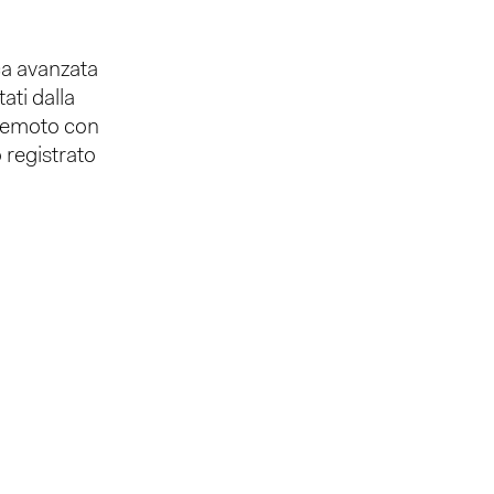
ica avanzata
ati dalla
a remoto con
 registrato