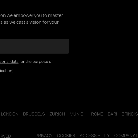
tion we empower you to master
 as we cast a vision for your
sonal data
for the purpose of
cation).
LONDON
BRUSSELS
ZURICH
MUNICH
ROME
BARI
BRINDIS
ERVED
PRIVACY
COOKIES
ACCESSIBILITY
COMPANY 