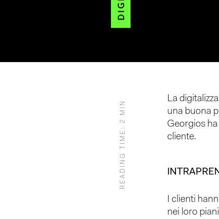
Hit enter to search or ESC to close
La digitaliz
READING TIME: 2 MIN
una buona p
Georgios ha 
cliente.
INTRAPREN
I clienti han
nei loro pia