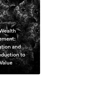
nsformation
 Wealth
ement:
tion and
duction to
Value