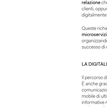
relazione
che
clienti, oppu
digitalmente 
Queste richi
microserviz
organizzando 
successo di 
LA DIGITAL
Il percorso d
È anche gradu
comunicazione
mobile di ul
informative 