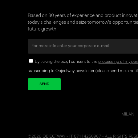
Based on 30 years of experience and product innova
today’s challenges and seize tomorrow’s opportunities
future growth.
By ticking the box, I consent to the
processing of my per
subscribing to Objectway newsletter (please send me a notifi
Your brand company
MILAN
©2026 OBJECTWAY - IT 07114250967 - ALL RIGHTS RES