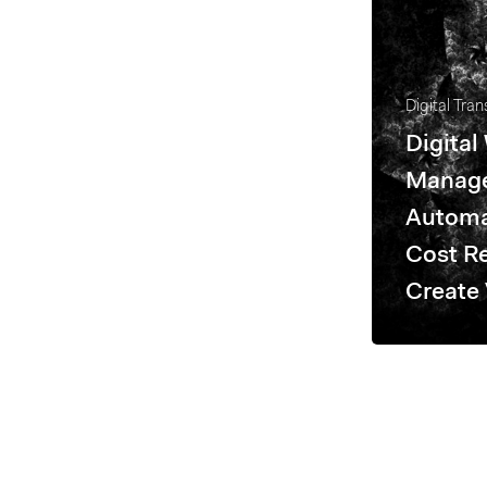
Digital Tra
Digital
Manag
Automa
Cost Re
Create 