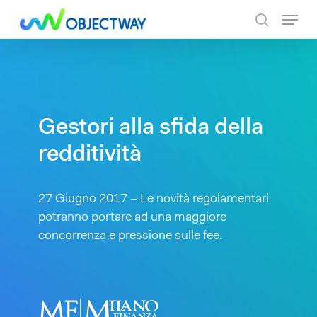
Skip
Menu
to
search
main
content
Gestori alla sfida della
redditività
27 Giugno 2017 – Le novità regolamentari
potranno portare ad una maggiore
concorrenza e pressione sulle fee.