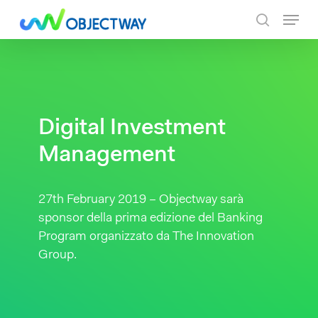
Skip
Menu
to
search
main
content
Digital Investment
Management
27th February 2019 – Objectway sarà
sponsor della prima edizione del Banking
Program organizzato da The Innovation
Group.