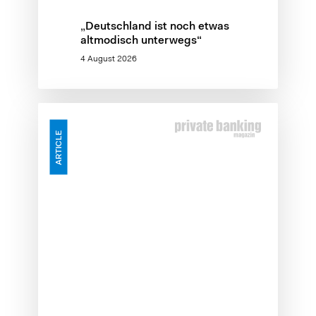
„Deutschland ist noch etwas
altmodisch unterwegs“
4 August 2026
Skalierungslücke
–
ARTICLE
Warum
KI-
Investitionen
an
der
Kundenschnittstelle
verpuffen